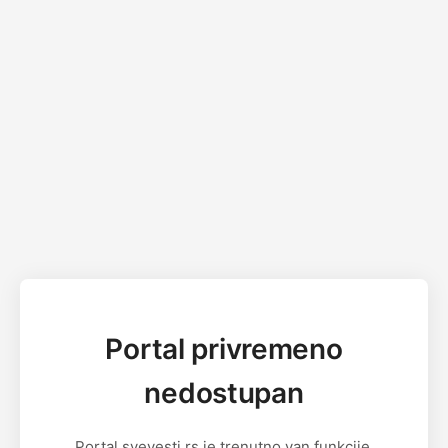
Portal privremeno
nedostupan
Portal svevesti.rs je trenutno van funkcije.