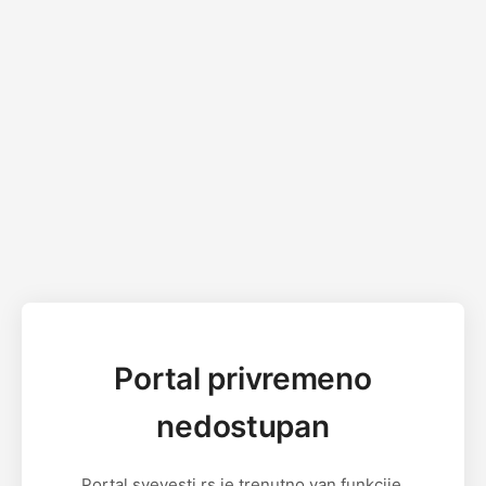
Portal privremeno
nedostupan
Portal svevesti.rs je trenutno van funkcije.