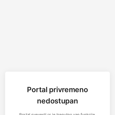
Portal privremeno
nedostupan
Portal svevesti.rs je trenutno van funkcije.