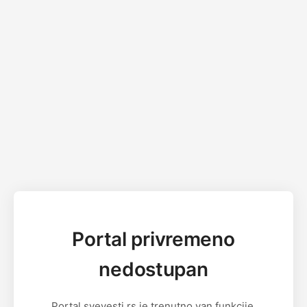
Portal privremeno
nedostupan
Portal svevesti.rs je trenutno van funkcije.