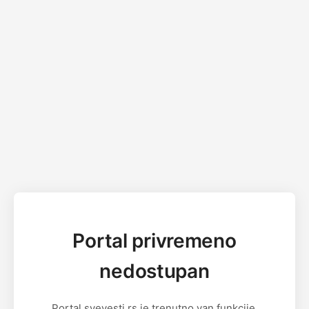
Portal privremeno
nedostupan
Portal svevesti.rs je trenutno van funkcije.