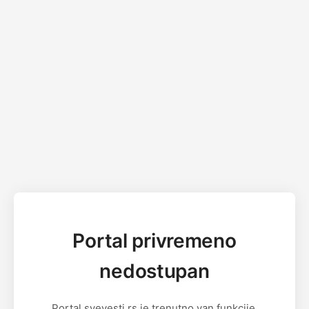
Portal privremeno
nedostupan
Portal svevesti.rs je trenutno van funkcije.