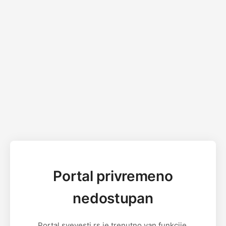
Portal privremeno
nedostupan
Portal svevesti.rs je trenutno van funkcije.