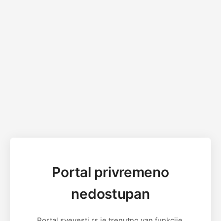
Portal privremeno
nedostupan
Portal svevesti.rs je trenutno van funkcije.