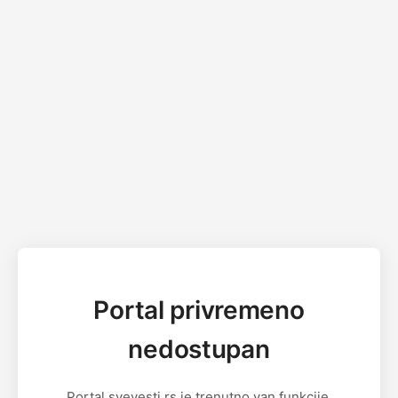
Portal privremeno
nedostupan
Portal svevesti.rs je trenutno van funkcije.