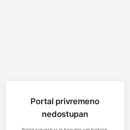
Portal privremeno
nedostupan
Portal svevesti.rs je trenutno van funkcije.