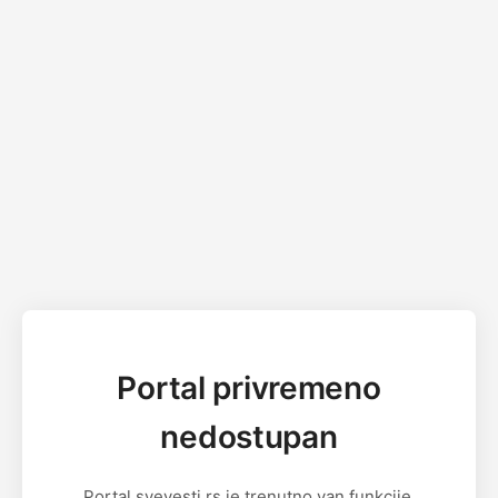
Portal privremeno
nedostupan
Portal svevesti.rs je trenutno van funkcije.