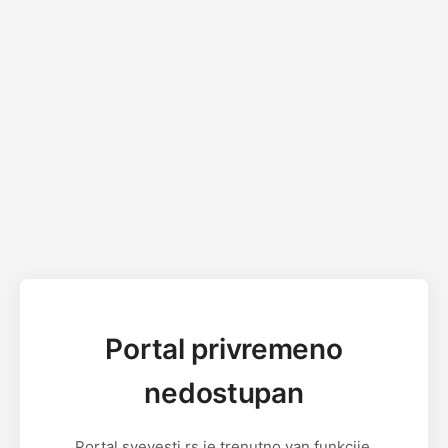
Portal privremeno
nedostupan
Portal svevesti.rs je trenutno van funkcije.