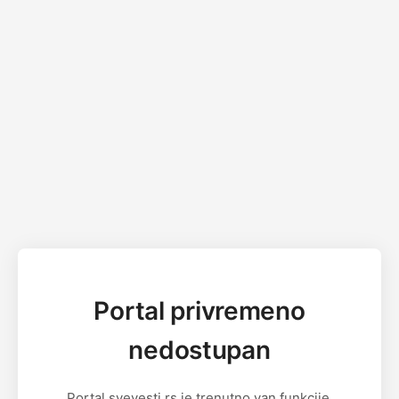
Portal privremeno
nedostupan
Portal svevesti.rs je trenutno van funkcije.