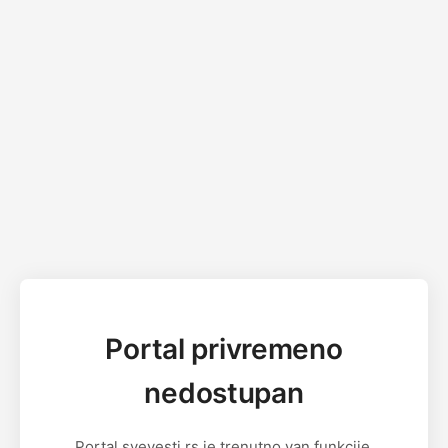
Portal privremeno
nedostupan
Portal svevesti.rs je trenutno van funkcije.