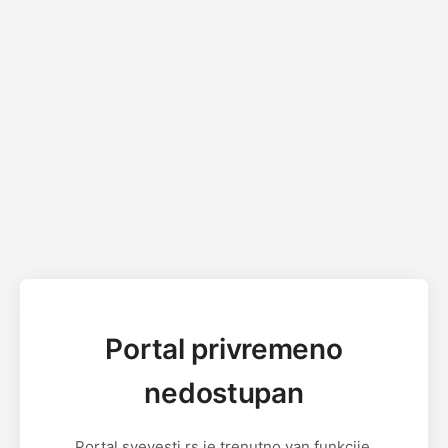
Portal privremeno
nedostupan
Portal svevesti.rs je trenutno van funkcije.