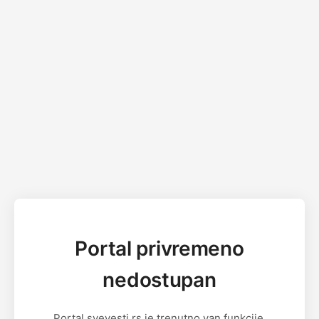
Portal privremeno
nedostupan
Portal svevesti.rs je trenutno van funkcije.