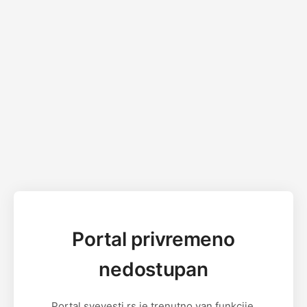
Portal privremeno
nedostupan
Portal svevesti.rs je trenutno van funkcije.