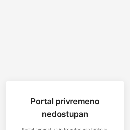
Portal privremeno
nedostupan
Portal svevesti.rs je trenutno van funkcije.