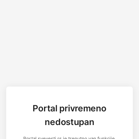
Portal privremeno
nedostupan
Portal svevesti.rs je trenutno van funkcije.