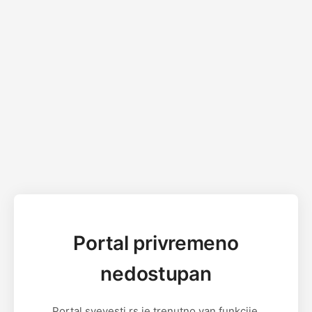
Portal privremeno
nedostupan
Portal svevesti.rs je trenutno van funkcije.