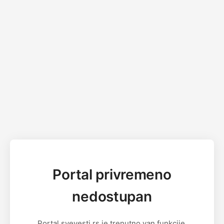
Portal privremeno
nedostupan
Portal svevesti.rs je trenutno van funkcije.