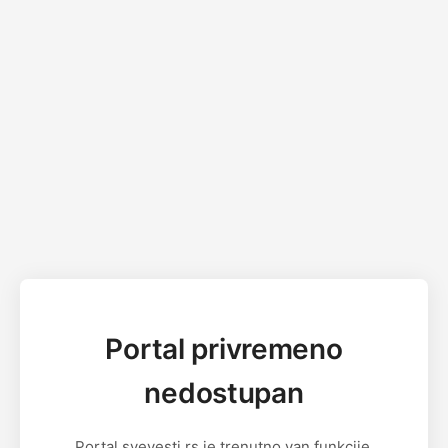
Portal privremeno
nedostupan
Portal svevesti.rs je trenutno van funkcije.