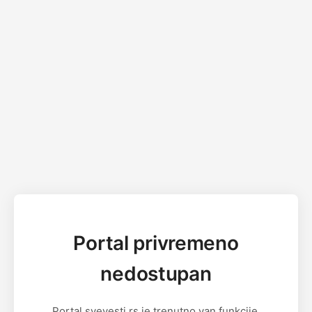
Portal privremeno
nedostupan
Portal svevesti.rs je trenutno van funkcije.