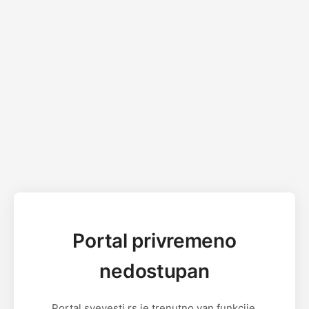
Portal privremeno
nedostupan
Portal svevesti.rs je trenutno van funkcije.