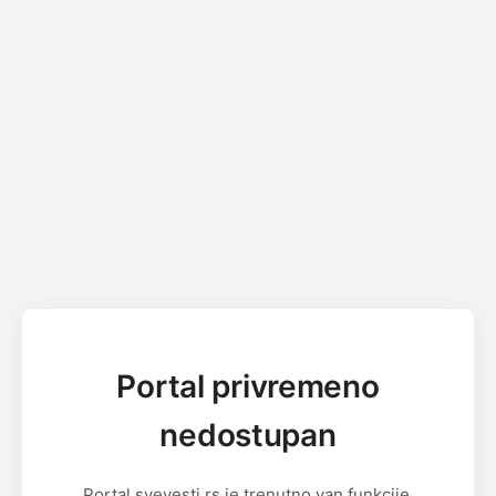
Portal privremeno
nedostupan
Portal svevesti.rs je trenutno van funkcije.