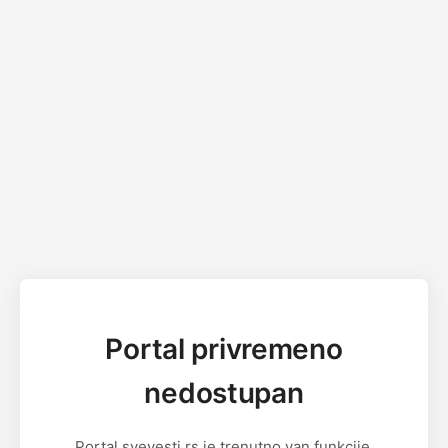
Portal privremeno
nedostupan
Portal svevesti.rs je trenutno van funkcije.