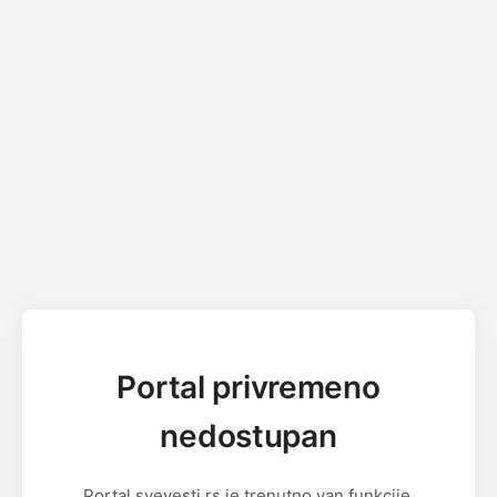
Portal privremeno
nedostupan
Portal svevesti.rs je trenutno van funkcije.