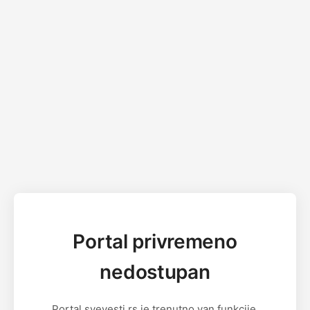
Portal privremeno
nedostupan
Portal svevesti.rs je trenutno van funkcije.