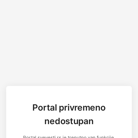
Portal privremeno
nedostupan
Portal svevesti.rs je trenutno van funkcije.