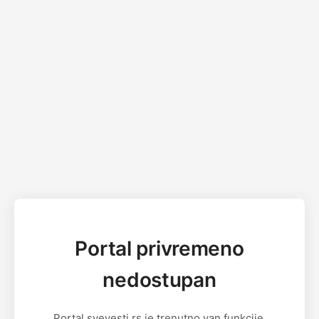
Portal privremeno
nedostupan
Portal svevesti.rs je trenutno van funkcije.