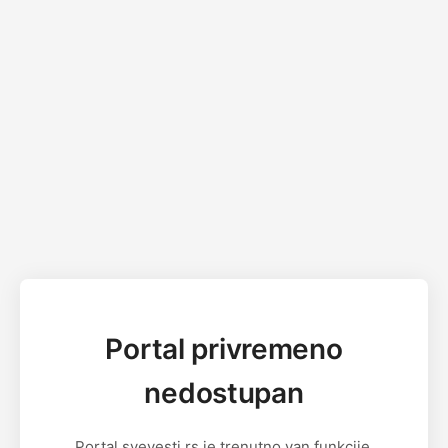
Portal privremeno
nedostupan
Portal svevesti.rs je trenutno van funkcije.