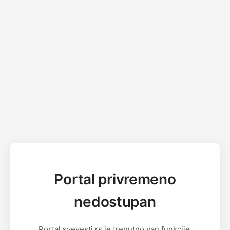
Portal privremeno
nedostupan
Portal svevesti.rs je trenutno van funkcije.