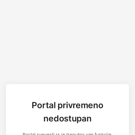
Portal privremeno
nedostupan
Portal svevesti.rs je trenutno van funkcije.