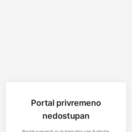
Portal privremeno
nedostupan
Portal svevesti.rs je trenutno van funkcije.