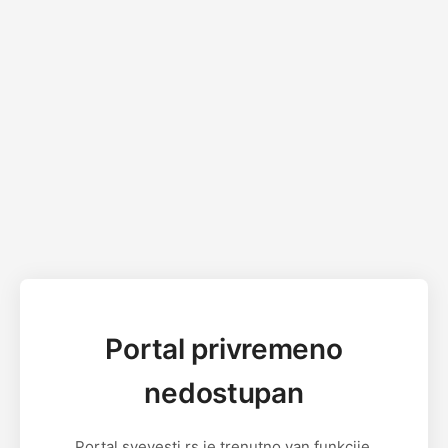
Portal privremeno
nedostupan
Portal svevesti.rs je trenutno van funkcije.