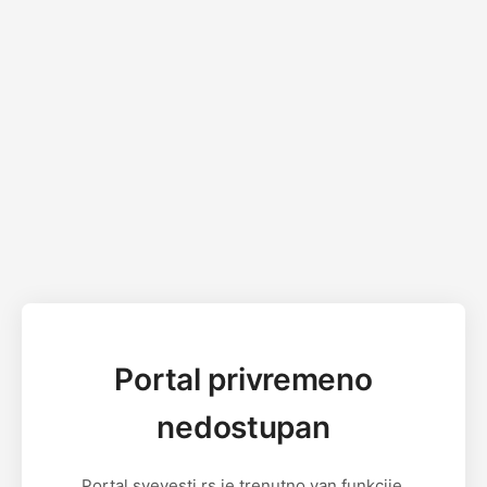
Portal privremeno
nedostupan
Portal svevesti.rs je trenutno van funkcije.