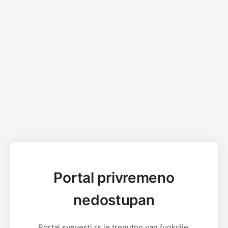
Portal privremeno
nedostupan
Portal svevesti.rs je trenutno van funkcije.