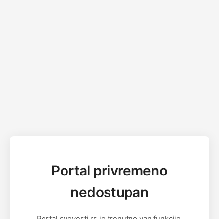
Portal privremeno
nedostupan
Portal svevesti.rs je trenutno van funkcije.