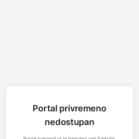
Portal privremeno
nedostupan
Portal svevesti.rs je trenutno van funkcije.