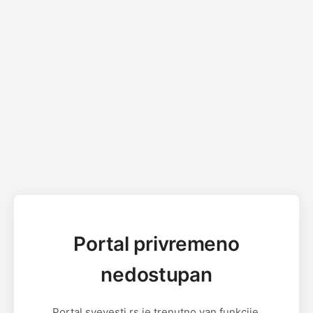
Portal privremeno
nedostupan
Portal svevesti.rs je trenutno van funkcije.