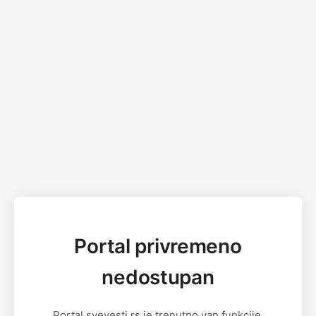
Portal privremeno
nedostupan
Portal svevesti.rs je trenutno van funkcije.