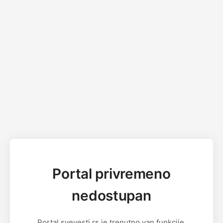
Portal privremeno
nedostupan
Portal svevesti.rs je trenutno van funkcije.