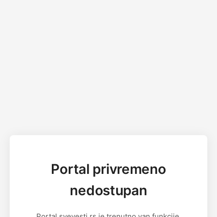
Portal privremeno
nedostupan
Portal svevesti.rs je trenutno van funkcije.