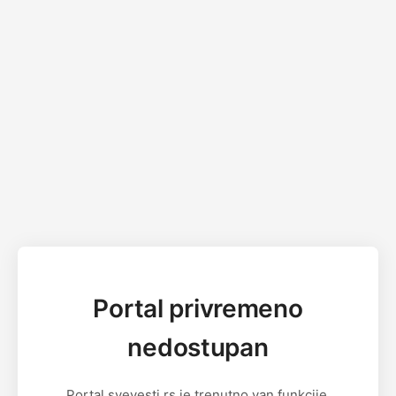
Portal privremeno
nedostupan
Portal svevesti.rs je trenutno van funkcije.