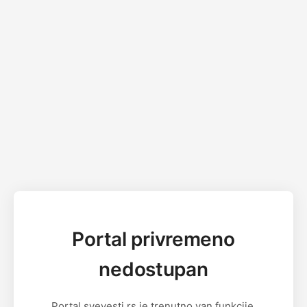
Portal privremeno
nedostupan
Portal svevesti.rs je trenutno van funkcije.