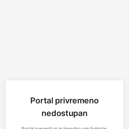
Portal privremeno
nedostupan
Portal svevesti.rs je trenutno van funkcije.