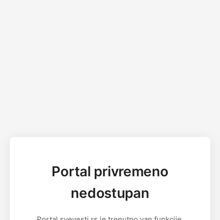
Portal privremeno
nedostupan
Portal svevesti.rs je trenutno van funkcije.