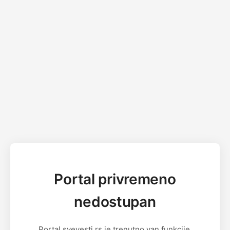
Portal privremeno
nedostupan
Portal svevesti.rs je trenutno van funkcije.