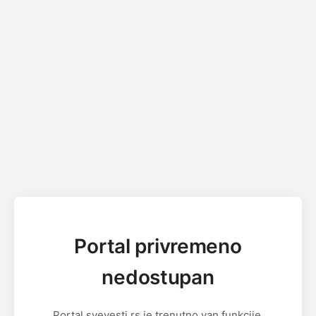
Portal privremeno
nedostupan
Portal svevesti.rs je trenutno van funkcije.