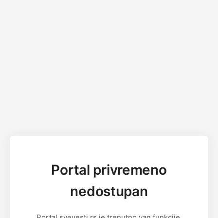
Portal privremeno
nedostupan
Portal svevesti.rs je trenutno van funkcije.